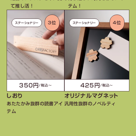
て推し活！
テム！
３位
４位
ステーショナリー
ステーショナリー
350円
425円
/税込〜
/税込〜
しおり
オリジナルマグネット
あたたかみ抜群の読書アイ
汎用性抜群のノベルティ
テム