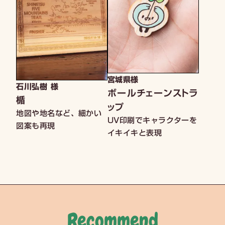
宮城県様
石川弘樹 様
ボールチェーンストラ
楯
ップ
地図や地名など、細かい
UV印刷でキャラクターを
図案も再現
イキイキと表現
Recommend