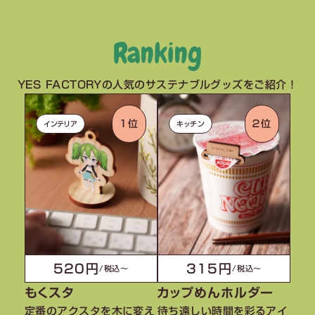
Ranking
YES FACTORYの人気のサステナブルグッズをご紹介！
１位
２位
インテリア
キッチン
520円
315円
/税込〜
/税込〜
もくスタ
カップめんホルダー
定番のアクスタを木に変え
待ち遠しい時間を彩るアイ