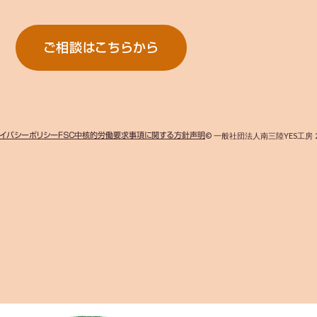
ご相談はこちらから
イバシーポリシー
ＦＳＣ中核的労働要求事項に関する方針声明
© 一般社団法人南三陸YES工房 2