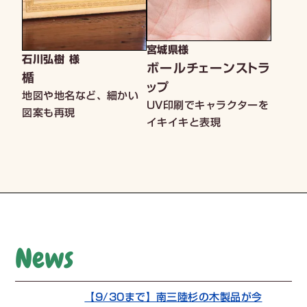
宮城県様
石川弘樹 様
ボールチェーンストラ
楯
ップ
地図や地名など、細かい
UV印刷でキャラクターを
図案も再現
イキイキと表現
News
【9/30まで】南三陸杉の木製品が今