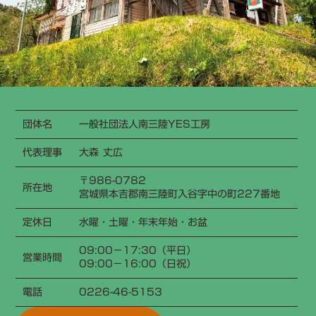
団体名
一般社団法人南三陸YES工房
代表理事
大森 丈広
〒986-0782
所在地
宮城県本吉郡南三陸町入谷字中の町227番地
定休日
水曜・土曜・年末年始・お盆
09:00−17:30（平日）
営業時間
09:00−16:00（日祝）
電話
0226-46-5153