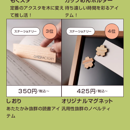
もくスタ
カップめんホルダー
定番のアクスタを木に変え
待ち遠しい時間を彩るアイ
て推し活！
テム！
３位
４位
ステーショナリー
ステーショナリー
350円
425円
/税込〜
/税込〜
しおり
オリジナルマグネット
あたたかみ抜群の読書アイ
汎用性抜群のノベルティ
テム