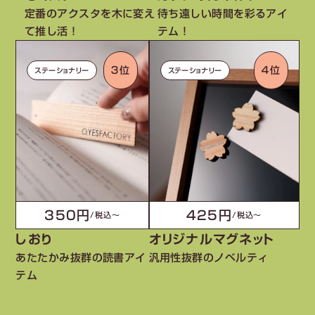
定番のアクスタを木に変え
待ち遠しい時間を彩るアイ
て推し活！
テム！
３位
４位
ステーショナリー
ステーショナリー
350円
425円
/税込〜
/税込〜
しおり
オリジナルマグネット
あたたかみ抜群の読書アイ
汎用性抜群のノベルティ
テム