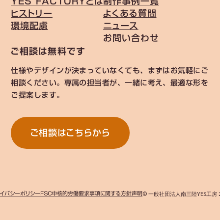
YES FACTORYとは
制作事例一覧
ヒストリー
よくある質問
環境配慮
ニュース
お問い合わせ
ご相談は無料です
仕様やデザインが決まっていなくても、まずはお気軽にご
相談ください。専属の担当者が、一緒に考え、最適な形を
ご提案します。
ご相談はこちらから
イバシーポリシー
ＦＳＣ中核的労働要求事項に関する方針声明
© 一般社団法人南三陸YES工房 2