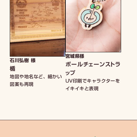
宮城県様
石川弘樹 様
ボールチェーンストラ
楯
ップ
地図や地名など、細かい
UV印刷でキャラクターを
図案も再現
イキイキと表現