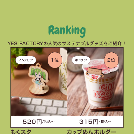
Ranking
YES FACTORYの人気のサステナブルグッズをご紹介！
１位
２位
インテリア
キッチン
520円
315円
/税込〜
/税込〜
もくスタ
カップめんホルダー