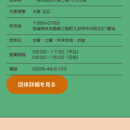
団体名
一般社団法人南三陸YES工房
代表理事
大森 丈広
〒986-0782
所在地
宮城県本吉郡南三陸町入谷字中の町227番地
定休日
水曜・土曜・年末年始・お盆
09:00−17:30（平日）
営業時間
09:00−16:00（日祝）
電話
0226-46-5153
団体詳細を見る