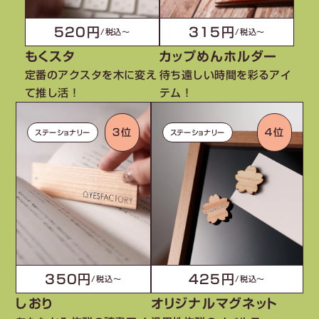
520円
315円
/税込〜
/税込〜
もくスタ
カップめんホルダー
定番のアクスタを木に変え
待ち遠しい時間を彩るアイ
て推し活！
テム！
３位
４位
ステーショナリー
ステーショナリー
350円
425円
/税込〜
/税込〜
しおり
オリジナルマグネット