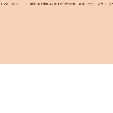
イバシーポリシー
ＦＳＣ中核的労働要求事項に関する方針声明
© 一般社団法人南三陸YES工房 2