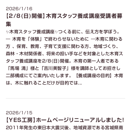
2026/1/16
【2/8(日)開催】木育スタッフ養成講座受講者募
集
✨木育スタッフ養成講座✨つくる前に、伝え方を学ぼう。
― 木育を「体験」で終わらせないために ―木育に関わる
方 、保育、教育、子育て支援に関わる方、地域づくり、
森林・木材関係者、将来の担い手などを対象とした木育ス
タッフ養成講座を2/8(日)開催。木育の第一人者である
「馬場 清」様と「吉川美智子」様を講師としてお招きし
二部構成にてご案内いたします。【養成講座の目的】木育
は、木に触れることだけが目的では...
2026/1/15
【YES工房】ホームページリニューアルしました！
2011年発生の東日本大震災後、地域資源である宮城県南