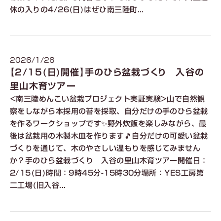
休の入りの4/26(日)はぜひ南三陸町...
2026/1/26
【2/15(日)開催】手のひら盆栽づくり 入谷の
里山木育ツアー
<南三陸めんこい盆栽プロジェクト実証実験>山で自然観
察をしながら本採用の苔を採取、自分だけの手のひら盆栽
を作るワークショップです✨野外炊飯を楽しみながら、最
後は盆栽用の木製木皿を作ります🎵自分だけの可愛い盆栽
づくりを通じて、木のやさしい温もりを感じてみません
か？手のひら盆栽づくり 入谷の里山木育ツアー開催日：
2/15(日)時間：9時45分-15時30分場所：YES工房第
二工場(旧入谷...