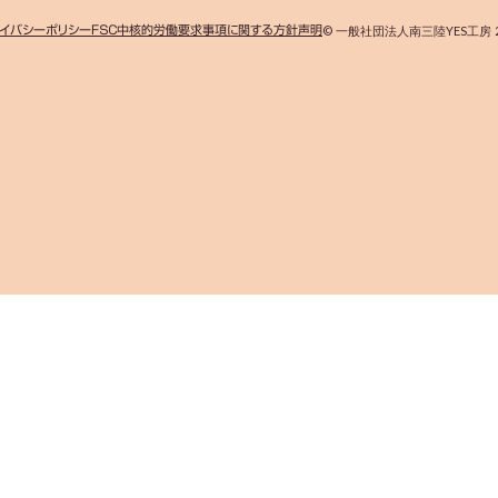
イバシーポリシー
ＦＳＣ中核的労働要求事項に関する方針声明
© 一般社団法人南三陸YES工房 2