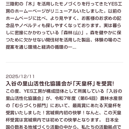
三陸町の「木」を活用したモノづくりを行ってきたYES工
房のホームーページがリニューアルいたしました。以前の
ホームページに比べ、より見やすく、お客様のお求めの記
念品やノベルティも探しやすくなっております。実は暮ら
しに密接にかかわっている「森林(山)」。森を健やかに保
つために欠かせない間伐材を活用した製品、体験の場のご
提案を通じ環境と経済の循環の一...
2025/12/11
入谷の里山活性化協議会が「天皇杯」を受賞！
この度、YES工房が構成団体として所属している「入谷の
里山活性化協議会」が、令和7年度（第64回）農林水産祭
の「むらづくり部門」において、最高賞にあたる天皇杯を
受賞いたしました！宮城県内初の快挙！なんと、この天皇
杯受賞は宮城県内では初めての快挙となります。 日本全
国の数ある地域づくり活動の中から、私たちの活動拠点で