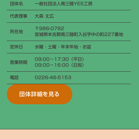
団体名
一般社団法人南三陸YES工房
代表理事
大森 丈広
〒986-0782
所在地
宮城県本吉郡南三陸町入谷字中の町227番地
定休日
水曜・土曜・年末年始・お盆
09:00−17:30（平日）
営業時間
09:00−16:00（日祝）
電話
0226-46-5153
団体詳細を見る