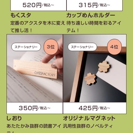
520円
315円
/税込〜
/税込〜
もくスタ
カップめんホルダー
定番のアクスタを木に変え
待ち遠しい時間を彩るアイ
て推し活！
テム！
３位
４位
ステーショナリー
ステーショナリー
350円
425円
/税込〜
/税込〜
しおり
オリジナルマグネット
あたたかみ抜群の読書アイ
汎用性抜群のノベルティ