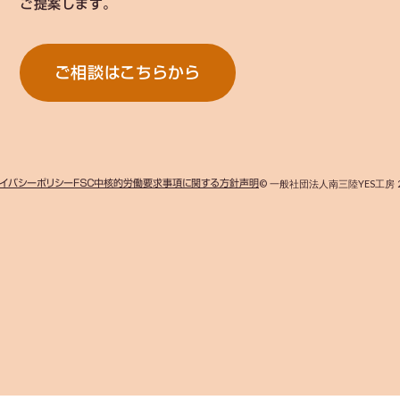
ご提案します。
ご相談はこちらから
イバシーポリシー
ＦＳＣ中核的労働要求事項に関する方針声明
© 一般社団法人南三陸YES工房 2