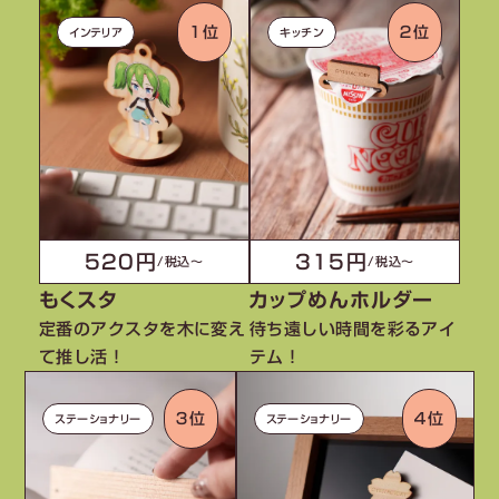
１位
２位
インテリア
キッチン
520円
315円
/税込〜
/税込〜
もくスタ
カップめんホルダー
定番のアクスタを木に変え
待ち遠しい時間を彩るアイ
て推し活！
テム！
３位
４位
ステーショナリー
ステーショナリー