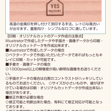
高温の金属印を押し付けて刻印する手法。レトロな風合い
が出せます。量産向け・シンプルなロゴに適しています。
【印刷・オリジナルカットのデータ作成の注意点】
IIllustratorで作成したデータや手描き・画像データから印刷・
オリジナルカットデータを作成出来ます。
■illustratorで作成したデータの場合
◎ベクターデータで作成いただいたデータであればもっともキ
レイに印刷・カットが可能です。
■手書き・画像データの場合
◎1000pixel以上の解像度が高い鮮明な画像をお送りくださ
い。
◎手描きデータの場合は白黒のコントラストがハッキリしてい
るものでお送りください。 ◎サイズが小さいものや、線がぼや
けている場合は印刷・オリジナルカットデータが作成出来ない
場合があります。
■修正作業が必要な場合
◎修正可能と判断出来た場合、有料にて修正対応が可能となっ
ております。