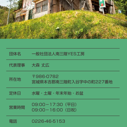
団体名
一般社団法人南三陸YES工房
代表理事
大森 丈広
〒986-0782
所在地
宮城県本吉郡南三陸町入谷字中の町227番地
定休日
水曜・土曜・年末年始・お盆
09:00−17:30（平日）
営業時間
09:00−16:00（日祝）
電話
0226-46-5153