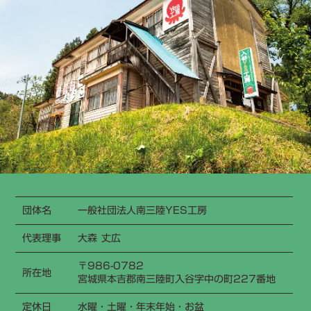
団体名
一般社団法人南三陸YES工房
代表理事
大森 丈広
〒986-0782
所在地
宮城県本吉郡南三陸町入谷字中の町227番地
定休日
水曜・土曜・年末年始・お盆